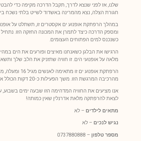
שלנו, אז לפני שנצא לדרך, תקבל הדרכה מקיפה כדי להב
חגורת הצלה, נצא מהמרינה באשדוד לשייט בלתי נשכח בי
במהלך הרפתקת אופנוע ים אקסטרים זו, תשתלט על אופנוע
ומספק הדרכה כיצד לתמרן את המכונה החזקה הזו. נתחיל ב
כשנכנס למים הפתוחים העצומים.
הרגישו את הבלגן כשאנחנו מאיצים ופורעים את הים במה
מלאה על אופנועי הים. זו חוויה שתזניק את הלב שלך ותשאיר
הרפתקת אופנוע ים
מהרכיבה המרגשת הזו. משך הפעילות כ-20 דקות הכולל את הדרכת הבטיחות הנדרשת.
אנו מציעים את החוויה המדהימה הזו שבעה ימים בשבוע, ע
לצאת להרפתקה מלאת אדרנלין שאין כמותה!
מתאים לילדים
– לא
נגיש לנכים
– לא
מספר טלפון
– 0737880888