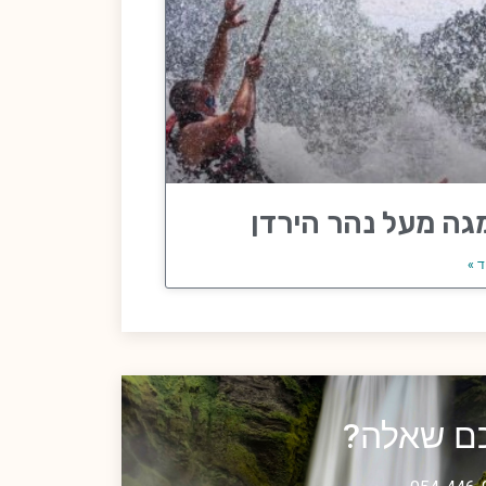
גה מעל נהר הירדן
ד »
כם שאלה?