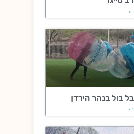
ב טייגר
ד »
ל בול בנהר הירדן
ד »