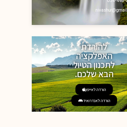
054-446-
nivashur@gmail
להורדת
האפלקציה
לתכנון הטיול
הבא שלכם.
הורדה לאייפון
הורדה לאנדרואיד