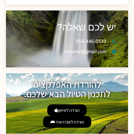
יש לכם שאלה?
054-446-0533
nivashur@gmail.com
להורדת האפלקציה
לתכנון הטיול הבא שלכם.
הורדה לאייפון
הורדה לאנדרואיד