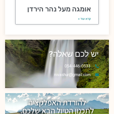
אומגה מעל נהר הירדן
קרא עוד »
יש לכם שאלה?
054-446-0533
nivashur@gmail.com
להורדת האפלקציה
לתכנון הטיול הבא שלכם.