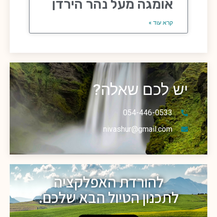
אומגה מעל נהר הירדן
קרא עוד »
יש לכם שאלה?
054-446-0533
nivashur@gmail.com
להורדת האפלקציה
לתכנון הטיול הבא שלכם.