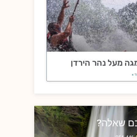
גה מעל נהר הירדן
ד »
כם שאלה?