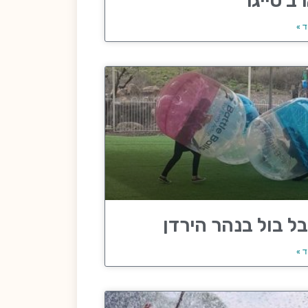
ב טייגר
ד »
ל בול בנהר הירדן
ד »