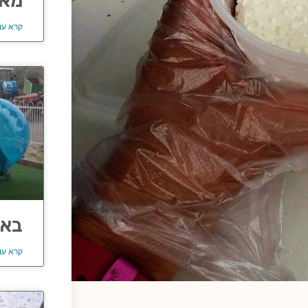
מאר
קרא עו
באב
קרא עו