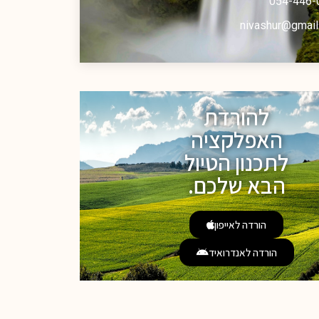
054-446-
nivashur@gmail
להורדת
האפלקציה
לתכנון הטיול
הבא שלכם.
הורדה לאייפון
הורדה לאנדרואיד