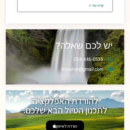
קרא עוד »
יש לכם שאלה?
054-446-0533
nivashur@gmail.com
להורדת האפלקציה
לתכנון הטיול הבא שלכם.
הורדה לאייפון