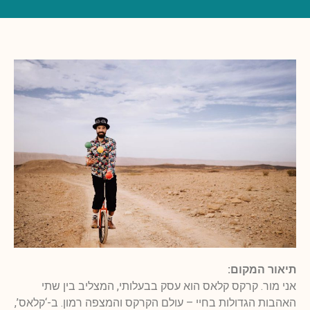
תיאור המקום:
אני מור. קרקס קלאס הוא עסק בבעלותי, המצליב בין שתי
האהבות הגדולות בחיי – עולם הקרקס והמצפה רמון. ב-‘קלאס’,