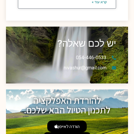
קרא עוד »
יש לכם שאלה?
054-446-0533
nivashur@gmail.com
להורדת האפלקציה
לתכנון הטיול הבא שלכם.
הורדה לאייפון