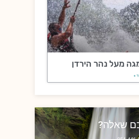
גה מעל נהר הירדן
ד »
כם שאלה?