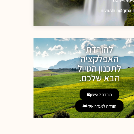
054-446-
nivashur@gmail
להורדת
האפלקציה
לתכנון הטיול
הבא שלכם.
הורדה לאייפון
הורדה לאנדרואיד