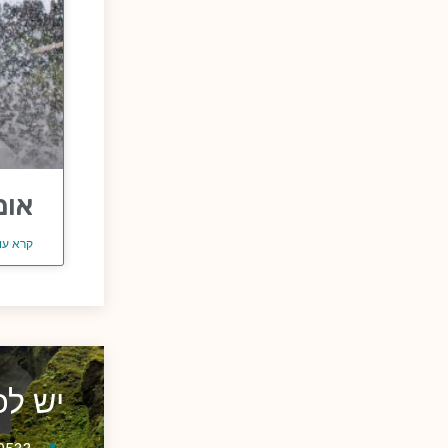
אומ
קרא עו
יש ל