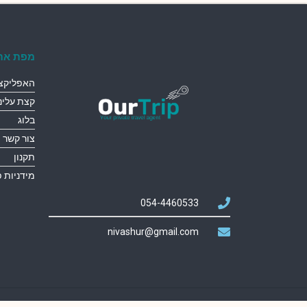
מפת את
האפליקצי
קצת עלינו
בלוג
צור קשר
תקנון
מידניות 
054-4460533
nivashur@gmail.com