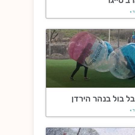
ב טייגר
ד »
ל בול בנהר הירדן
ד »