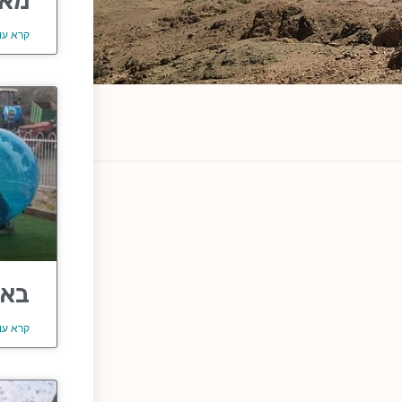
מאר
קרא עו
באב
קרא עו