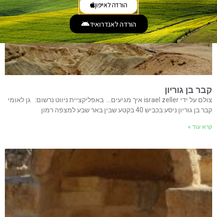
הורדה לאייפון
הורדה לאנדרואיד
קבר בן גוריון
צולם על ידי israel zeller איך מגיעים… באפליקציית ניווט נרשום: גן לאומי
קבר בן גוריון ניסע בכביש 40 בקטע שבין באר שבע למצפה רמון.
קרא עוד »