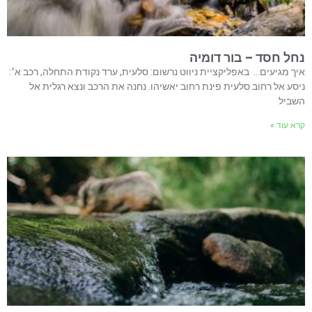
נחל חסד – בור דומיה
איך מגיעים… באפליקציית ניווט נרשום: סלעית, ערד נקודת התחלה, רכב א׳:
ניסע אל רחוב סלעית פינת רחוב יאשיהו. נחנה את הרכב ונצא רגלית אל
השביל
קרא עוד »