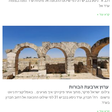
רכב א׳: ניסע בכביש 31 לפי שילוט ההכוונה אל מינחת ערד. נפנה בצומת
ערד אל
קרא עוד »
ערוץ ארבעת הבורות
צילום: ישראל פרקר, מתוך אתר פיקיויקי איך מגיעים… באפליקציית ניווט
נרשום: רח׳ חברון, ערד ניסע בכביש 31 לפי שילוט ההכוונה אל רחוב חברון
בערד.
קרא עוד »