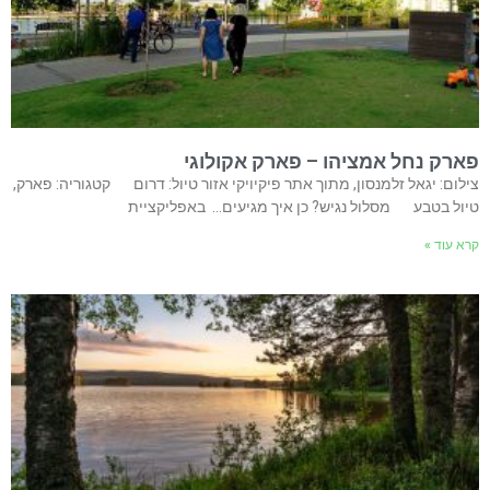
פארק נחל אמציהו – פארק אקולוגי
צילום: יגאל זלמנסון, מתוך אתר פיקיויקי אזור טיול: דרום קטגוריה: פארק,
טיול בטבע מסלול נגיש? כן איך מגיעים… באפליקציית
קרא עוד »