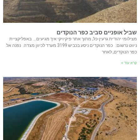
שביל אופניים סביב כפר הנוקדים
מצילומי יהודית גרעין-כל, מתוך אתר פיקיויקי איך מגיעים… באפליקציית
ניווט נרשום: כפר הנוקדים ניסע בכביש 3199 מערד לכיוון מצדה. נפנה אל
כפר הנוקדים, לאחר
קרא עוד »