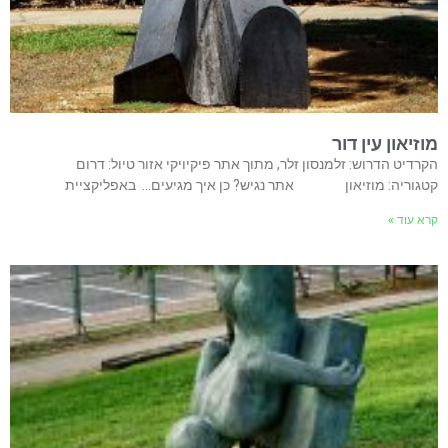
מוזיאון עין דור
הקרדיט הדרוש: זלמנסון זלר, מתוך אתר פיקיויקי אזור טיול: דרום
קטגוריה: מוזיאון אתר נגיש? כן איך מגיעים… באפליקציית
קרא עוד »