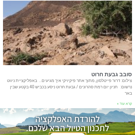
סובב גבעת חרוט
צילום: דרור פייטלסון, מתוך אתר פיקיויקי איך מגיעים… באפליקציית ניווט
נרשום: חניון יום רמת סהרונים / גבעת חרוט ניסע בכביש 40 בקטע שבין
באר
קרא עוד »
להורדת האפלקציה
לתכנון הטיול הבא שלכם.