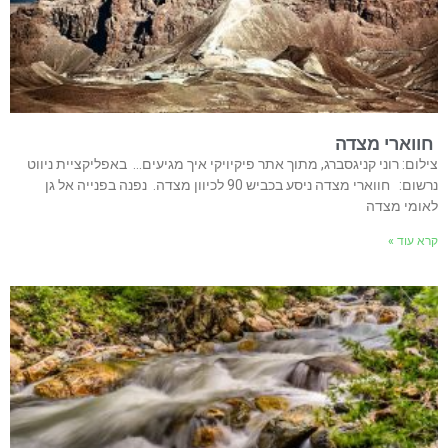
חווארי מצדה
צילום: רוני קניגסברג, מתוך אתר פיקיויקי איך מגיעים… באפליקציית ניווט
נרשום: חווארי מצדה ניסע בכביש 90 לכיוון מצדה. נפנה בפנייה אל גן
לאומי מצדה
קרא עוד »