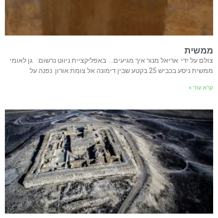
ממשית
צולם על ידי אריאל מנור איך מגיעים… באפליקציית ניווט נרשום: גן לאומי
ממשית ניסע בכביש 25 בקטע שבין דימונה אל צומת אורון. נפנה על
קרא עוד »