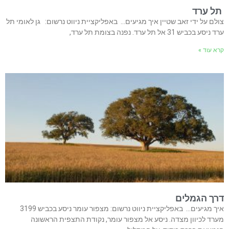
תל ערד
צולם על ידי זאב שטיין איך מגיעים… באפליקציית ניווט נרשום: גן לאומי תל
ערד ניסע בכביש 31 אל תל ערד. נפנה בצומת תל ערד,
קרא עוד »
דרך הגמלים
איך מגיעים… באפליקציית ניווט נרשום: מצפור עומר ניסע בכביש 3199
מערד לכיוון מצדה. ניסע אל מצפור עומר, נקודת התצפית הראשונה