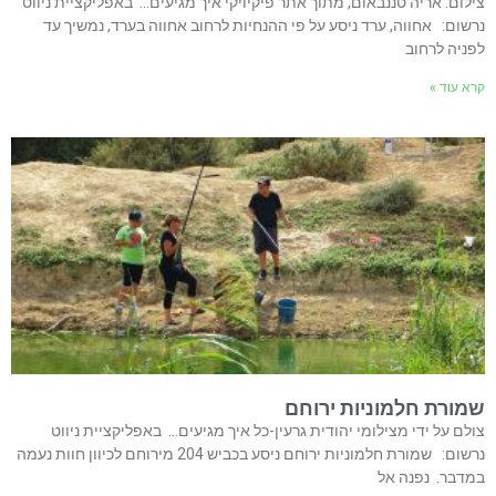
צילום: אריה טננבאום, מתוך אתר פיקיויקי איך מגיעים… באפליקציית ניווט
נרשום: אחווה, ערד ניסע על פי ההנחיות לרחוב אחווה בערד, נמשיך עד
לפניה לרחוב
קרא עוד »
שמורת חלמוניות ירוחם
צולם על ידי מצילומי יהודית גרעין-כל איך מגיעים… באפליקציית ניווט
נרשום: שמורת חלמוניות ירוחם ניסע בכביש 204 מירוחם לכיוון חוות נעמה
במדבר. נפנה אל