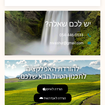
יש לכם שאלה?
054-446-0533
nivashur@gmail.com
להורדת האפלקציה
לתכנון הטיול הבא שלכם.
הורדה לאייפון
הורדה לאנדרואיד