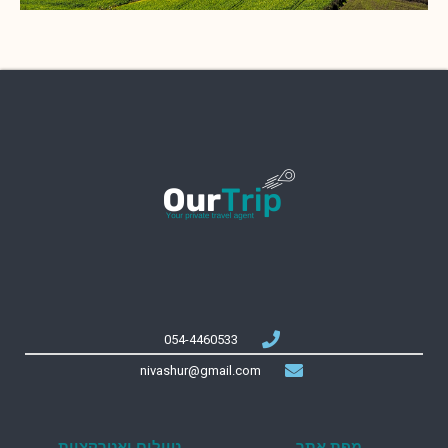
054-4460533
nivashur@gmail.com
מפת אתר
טיולים ואטרקציות