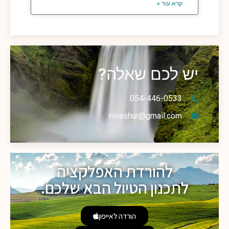
קרא עוד »
יש לכם שאלה?
054-446-0533
nivashur@gmail.com
להורדת האפלקציה
לתכנון הטיול הבא שלכם.
הורדה לאייפון