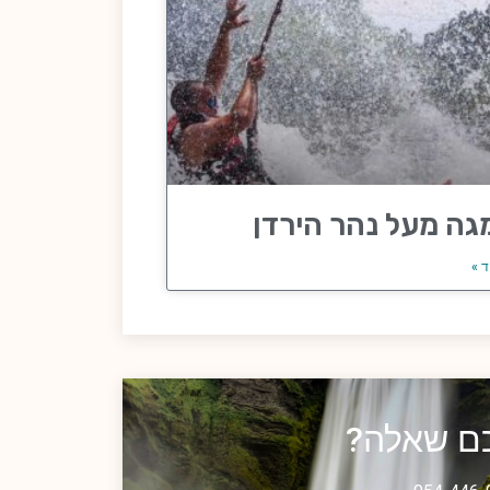
גה מעל נהר הירדן
ד »
כם שאלה?