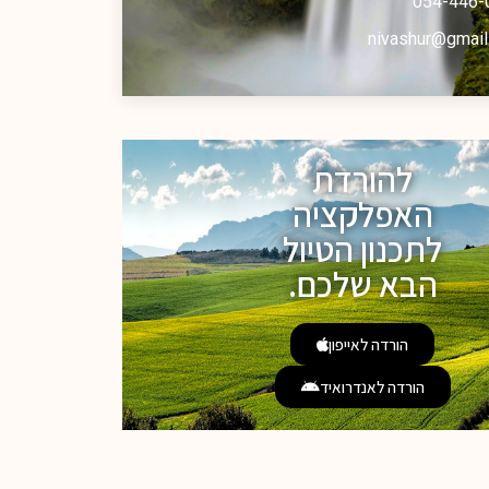
054-446-
nivashur@gmail
להורדת
האפלקציה
לתכנון הטיול
הבא שלכם.
הורדה לאייפון
הורדה לאנדרואיד