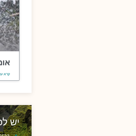
אומ
קרא עו
יש ל