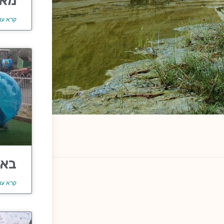
מאר
קרא עו
באב
קרא עו