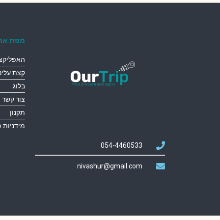
מפת את
האפליקצי
קצת עלינו
בלוג
צור קשר
תקנון
מידניות 
054-4460533
nivashur@gmail.com