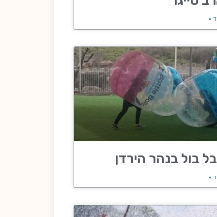
ב טייגר
ד »
ל בול בנהר הירדן
ד »