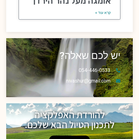
אומגה מעל נהר הירדן
קרא עוד »
יש לכם שאלה?
054-446-0533
nivashur@gmail.com
להורדת האפלקציה
לתכנון הטיול הבא שלכם.