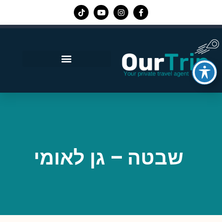
אפליקציית Our Trip
שבטה – גן לאומי