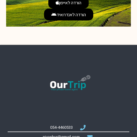
הורדה לאייפון
הורדה לאנדרואיד
054-4460533
nivashur@gmail.com