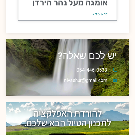
אומגה מעל נהר הירדן
קרא עוד »
יש לכם שאלה?
054-446-0533
nivashur@gmail.com
להורדת האפלקציה
לתכנון הטיול הבא שלכם.