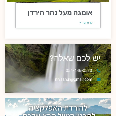
אומגה מעל נהר הירדן
קרא עוד »
יש לכם שאלה?
054-446-0533
nivashur@gmail.com
להורדת האפלקציה
לתכנון הטיול הבא שלכם.