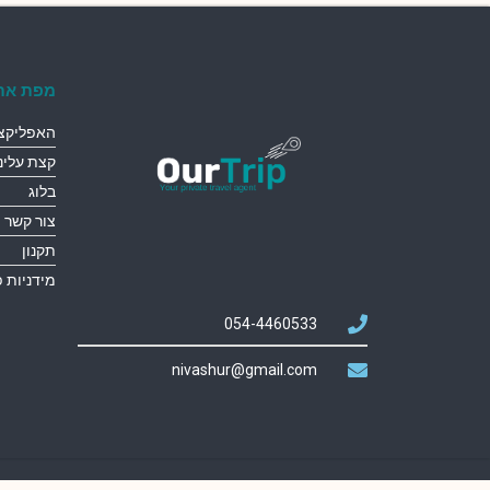
מפת את
האפליקצי
קצת עלינו
בלוג
צור קשר
תקנון
מידניות 
054-4460533
nivashur@gmail.com