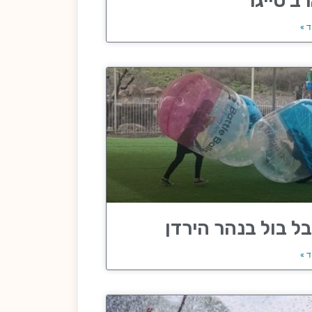
ב טייגר
ד »
ל בול בנהר הירדן
ד »