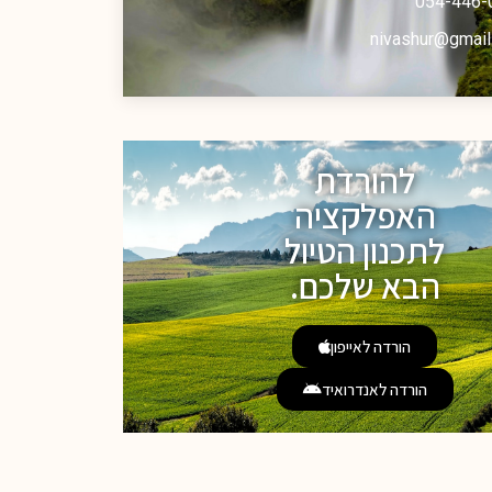
054-446-
nivashur@gmail
להורדת
האפלקציה
לתכנון הטיול
הבא שלכם.
הורדה לאייפון
הורדה לאנדרואיד