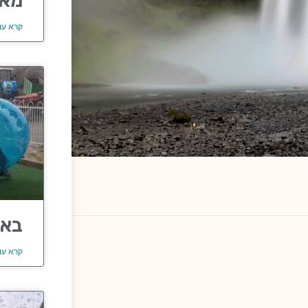
מאר
קרא עו
באב
קרא עו