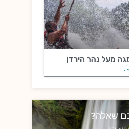
גה מעל נהר הירדן
ד »
כם שאלה?