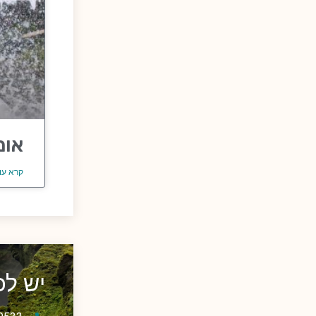
אומ
קרא עו
יש ל