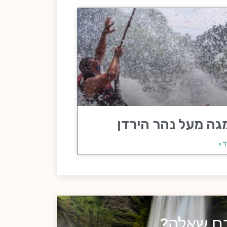
גה מעל נהר הירדן
ד »
כם שאלה?