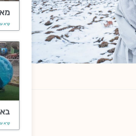
מאר
קרא עו
באב
קרא עו