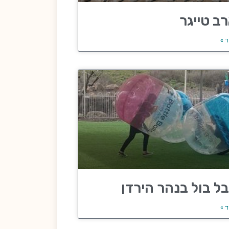
ב טייגר
ד »
ל בול בנהר הירדן
ד »