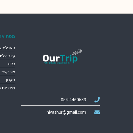
מפת את
האפליקצי
קצת עלינו
בלוג
צור קשר
תקנון
מידניות 
054-4460533
nivashur@gmail.com