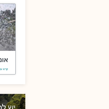
אומ
קרא עו
יש ל