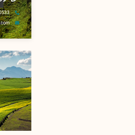
0533
.com