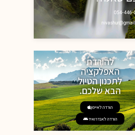
054-446-
nivashur@gmail
להורדת
האפלקציה
לתכנון הטיול
הבא שלכם.
הורדה לאייפון
הורדה לאנדרואיד