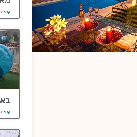
מאר
קרא עו
באב
קרא עו