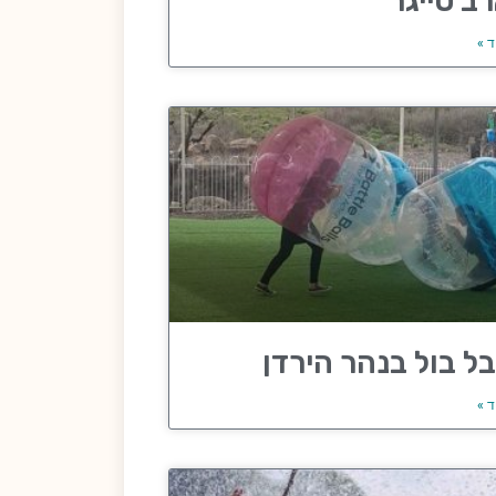
ב טייגר
ד »
ל בול בנהר הירדן
ד »