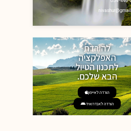
054-446-
nivashur@gmail
להורדת
האפלקציה
לתכנון הטיול
הבא שלכם.
הורדה לאייפון
הורדה לאנדרואיד