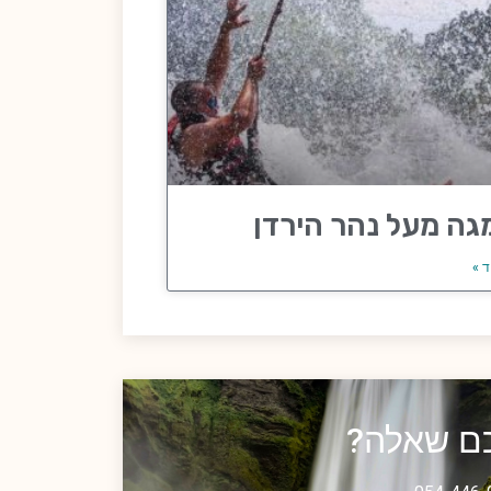
גה מעל נהר הירדן
ד »
כם שאלה?