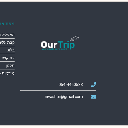
מפת את
האפליקצי
קצת עלינו
בלוג
צור קשר
תקנון
מידניות 
054-4460533
nivashur@gmail.com