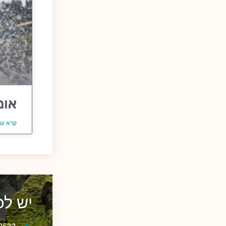
אומ
קרא עו
יש ל