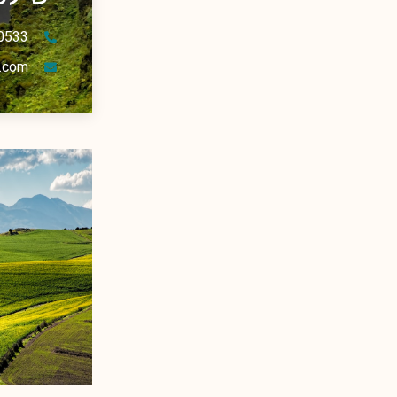
0533
.com