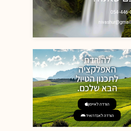
054-446-
nivashur@gmail
להורדת
האפלקציה
לתכנון הטיול
הבא שלכם.
הורדה לאייפון
הורדה לאנדרואיד