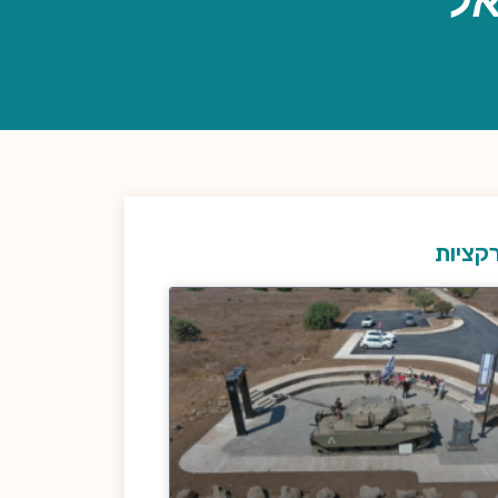
אל
קציות