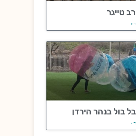
ב טייגר
ד »
ל בול בנהר הירדן
ד »