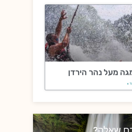
גה מעל נהר הירדן
ד »
כם שאלה?