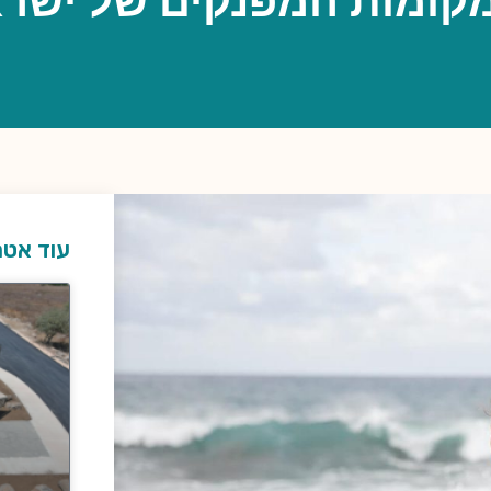
קומות המפנקים של ישר
עוד אטר