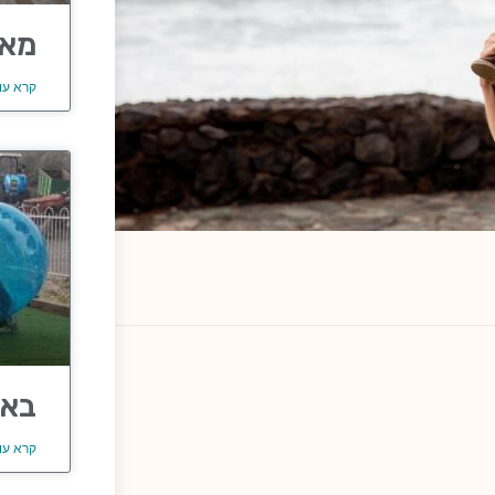
מאר
קרא עו
באב
קרא עו