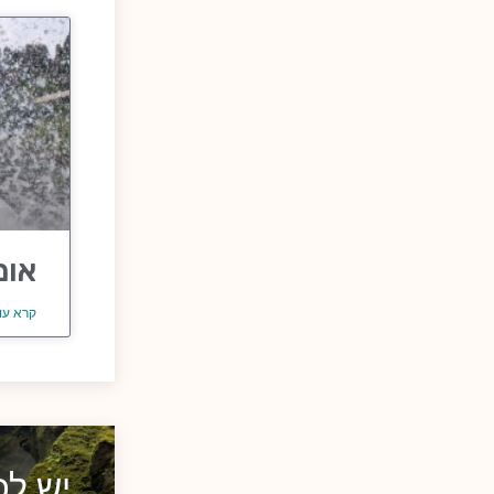
אומ
קרא עו
יש ל