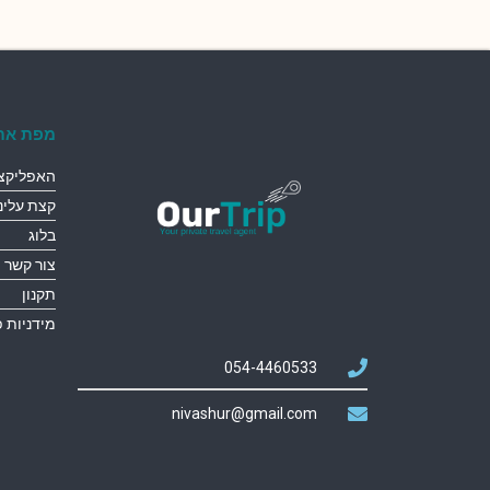
מפת את
האפליקצי
קצת עלינו
בלוג
צור קשר
תקנון
מידניות 
054-4460533
nivashur@gmail.com