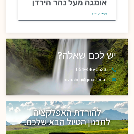
אומגה מעל נהר הירדן
קרא עוד »
יש לכם שאלה?
054-446-0533
nivashur@gmail.com
להורדת האפלקציה
לתכנון הטיול הבא שלכם.