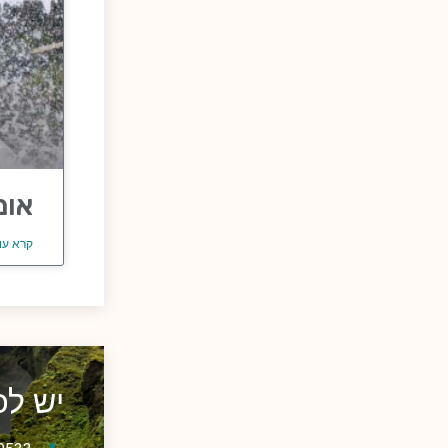
אומ
קרא עו
יש ל