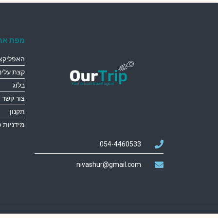
מפת את
האפליקצי
קצת עלינו
בלוג
צור קשר
תקנון
מידניות 
054-4460533
nivashur@gmail.com