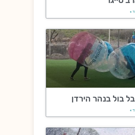
ב טייגר
ד »
ל בול בנהר הירדן
ד »