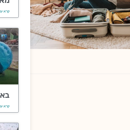
מאר
קרא עו
באב
קרא עו