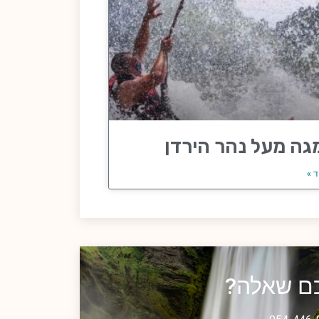
גה מעל נהר הירדן
ד »
כם שאלה?