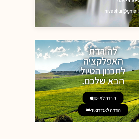
054-446-
nivashur@gmail
להורדת
האפלקציה
לתכנון הטיול
הבא שלכם.
הורדה לאייפון
הורדה לאנדרואיד