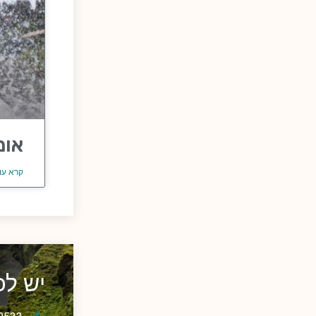
אומ
קרא עו
יש ל