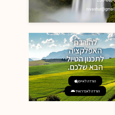
054-446-
nivashur@gmail
להורדת
האפלקציה
לתכנון הטיול
הבא שלכם.
הורדה לאייפון
הורדה לאנדרואיד