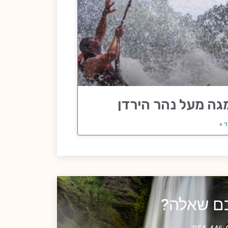
גה מעל נהר הירדן
ד »
כם שאלה?