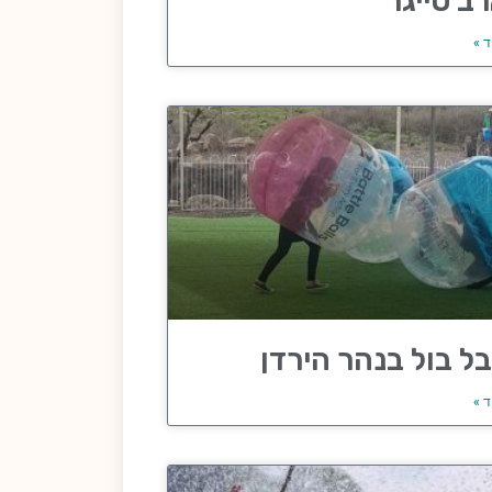
ב טייגר
ד »
ל בול בנהר הירדן
ד »