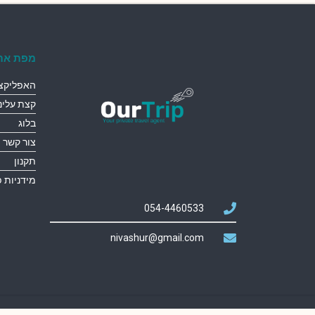
מפת את
האפליקצי
קצת עלינו
בלוג
צור קשר
תקנון
מידניות 
054-4460533
nivashur@gmail.com