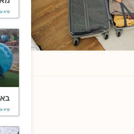
מאר
קרא עו
באב
קרא עו