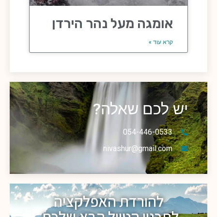
אומגה מעל נהר הירדן
קרא עוד »
יש לכם שאלה?
054-446-0533
nivashur@gmail.com
להורדת האפלקציה
לתכנון הטיול הבא שלכם.