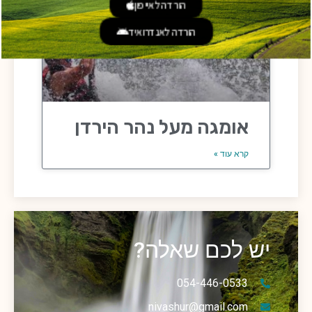
הורדה לאייפון
הורדה לאנדרואיד
אומגה מעל נהר הירדן
קרא עוד »
יש לכם שאלה?
054-446-0533
nivashur@gmail.com