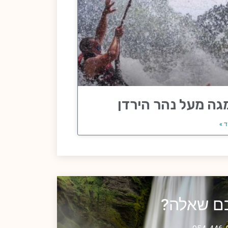
גה מעל נהר הירדן
ד »
כם שאלה?