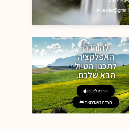
054-446-
nivashur@gmail
להורדת
האפלקציה
לתכנון הטיול
הבא שלכם.
הורדה לאייפון
הורדה לאנדרואיד