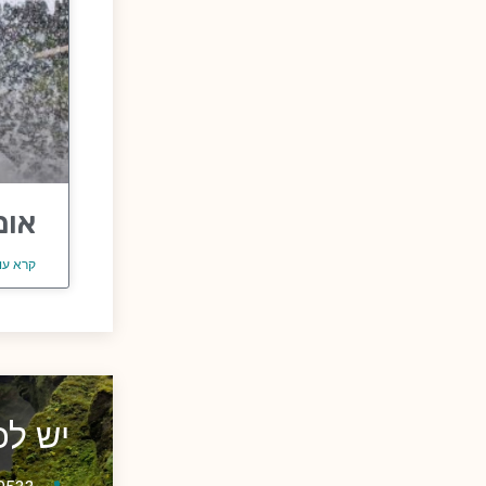
אומ
קרא עו
יש ל