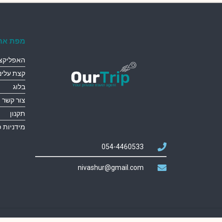
מפת את
האפליקצי
קצת עלינו
בלוג
צור קשר
תקנון
מידניות 
054-4460533
nivashur@gmail.com