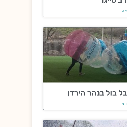
ב טייגר
ד »
ל בול בנהר הירדן
ד »