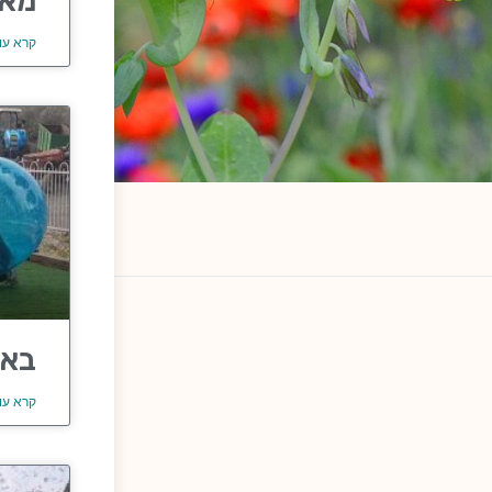
מאר
קרא עו
באב
קרא עו