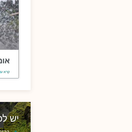
אומ
קרא עו
יש ל