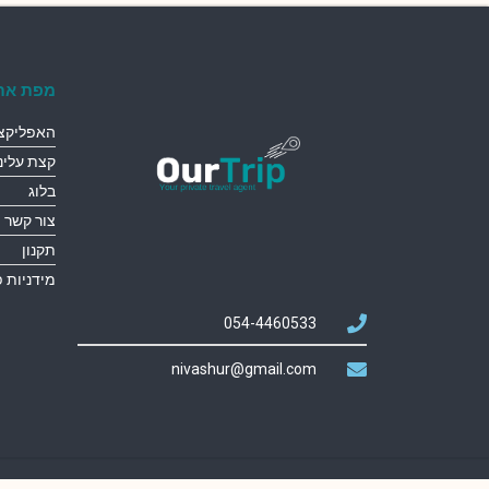
מפת את
האפליקצי
קצת עלינו
בלוג
צור קשר
תקנון
מידניות 
054-4460533
nivashur@gmail.com