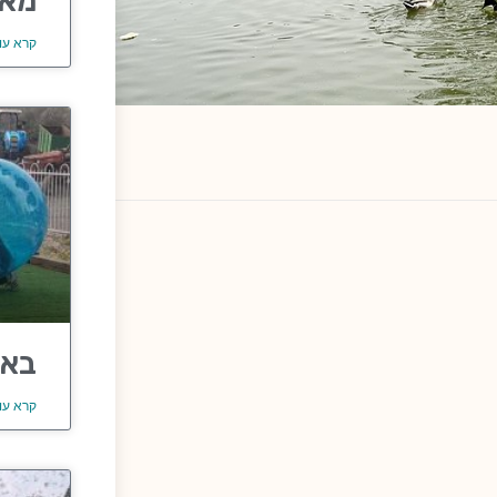
מאר
קרא עו
באב
קרא עו