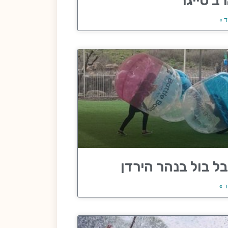
ב טייגר
ד »
ל בול בנהר הירדן
ד »