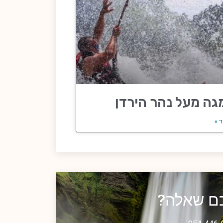
גה מעל נהר הירדן
ד »
כם שאלה?