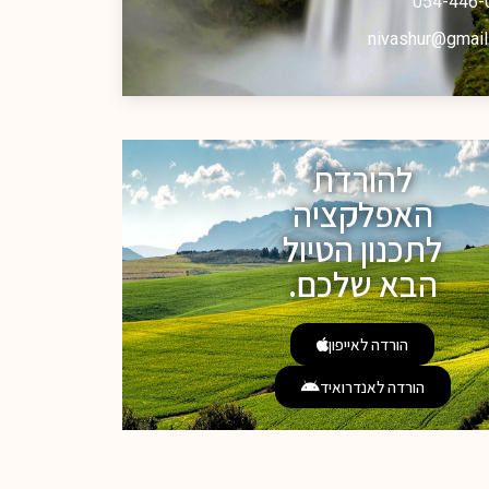
054-446-
nivashur@gmail
להורדת
האפלקציה
לתכנון הטיול
הבא שלכם.
הורדה לאייפון
הורדה לאנדרואיד