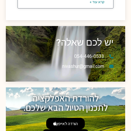
קרא עוד »
יש לכם שאלה?
054-446-0533
nivashur@gmail.com
להורדת האפלקציה
לתכנון הטיול הבא שלכם.
הורדה לאייפון