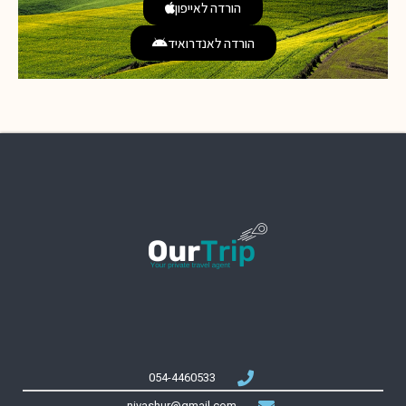
הורדה לאייפון
הורדה לאנדרואיד
054-4460533
nivashur@gmail.com