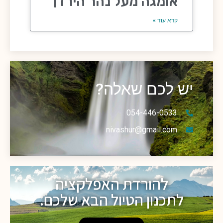
אומגה מעל נהר הירדן
קרא עוד »
יש לכם שאלה?
054-446-0533
nivashur@gmail.com
להורדת האפלקציה
לתכנון הטיול הבא שלכם.