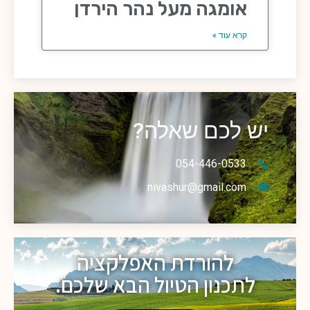
אומגה מעל נהר הירדן
קרא עוד »
יש לכם שאלה?
054-446-0533
nivashur@gmail.com
להורדת האפלקציה
לתכנון הטיול הבא שלכם.