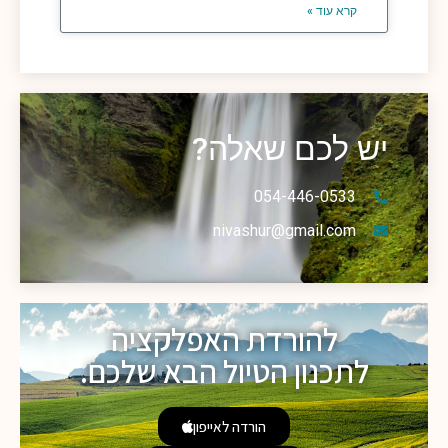
קרא עוד »
יש לכם שאלה?
054-446-0533
nivashur@gmail.com
להורדת האפלקציה
לתכנון הטיול הבא שלכם.
הורדה לאייפון