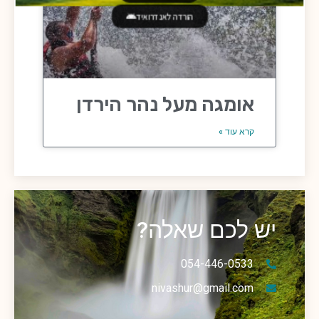
הורדה לאנדרואיד
אומגה מעל נהר הירדן
קרא עוד »
יש לכם שאלה?
054-446-0533
nivashur@gmail.com