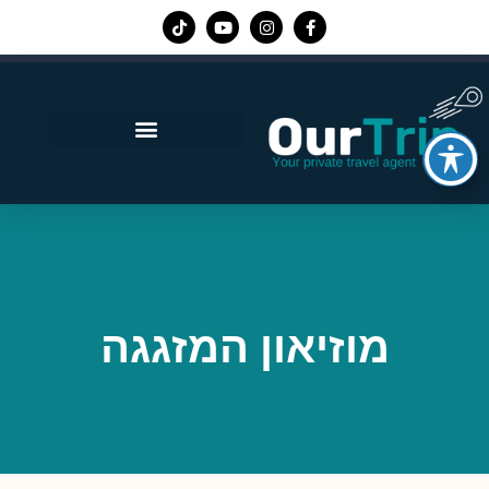
אפליקציית Our Trip
מוזיאון המזגגה