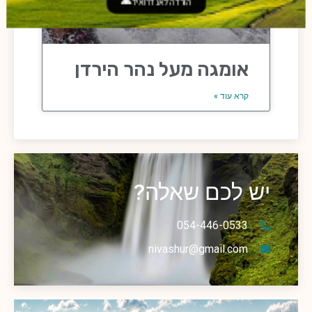
הורדה לאנדרואיד
אומגה מעל נהר הירדן
קרא עוד »
יש לכם שאלה?
054-446-0533
nivashur@gmail.com