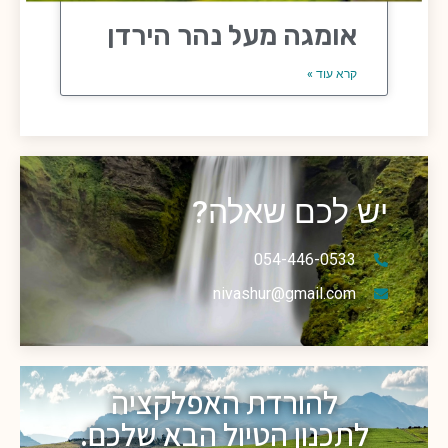
אומגה מעל נהר הירדן
קרא עוד »
יש לכם שאלה?
054-446-0533
nivashur@gmail.com
להורדת האפלקציה
לתכנון הטיול הבא שלכם.