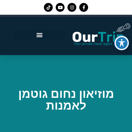
אפליקציית Our Trip
מוזיאון נחום גוטמן
לאמנות