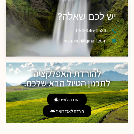
יש לכם שאלה?
054-446-0533
nivashur@gmail.com
להורדת האפלקציה
לתכנון הטיול הבא שלכם.
הורדה לאייפון
הורדה לאנדרואיד