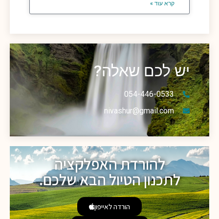
קרא עוד »
יש לכם שאלה?
054-446-0533
nivashur@gmail.com
להורדת האפלקציה
לתכנון הטיול הבא שלכם.
הורדה לאייפון