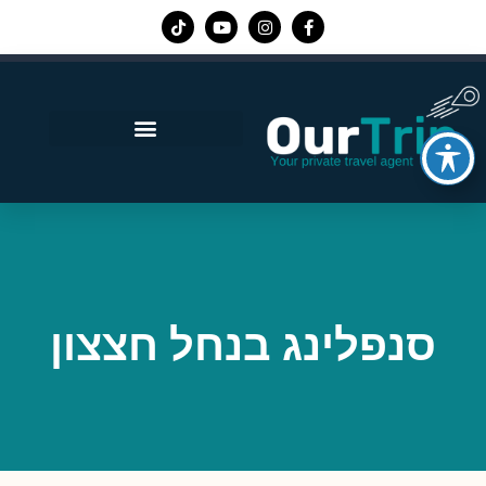
אפליקציית Our Trip
סנפלינג בנחל חצצון