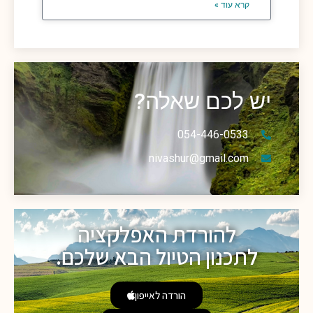
קרא עוד »
יש לכם שאלה?
054-446-0533
nivashur@gmail.com
להורדת האפלקציה
לתכנון הטיול הבא שלכם.
הורדה לאייפון