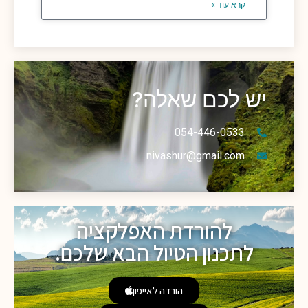
קרא עוד »
יש לכם שאלה?
054-446-0533
nivashur@gmail.com
להורדת האפלקציה
לתכנון הטיול הבא שלכם.
הורדה לאייפון