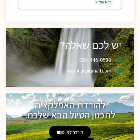
קרא עוד »
יש לכם שאלה?
054-446-0533
nivashur@gmail.com
להורדת האפלקציה
לתכנון הטיול הבא שלכם.
הורדה לאייפון