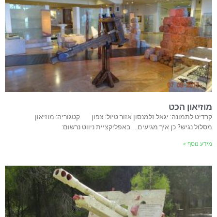
מוזיאון הכט
קרדיט לתמונה: יגאל זלמנסון אזור טיול: צפון קטגוריה: מוזיאון
מסלול נגיש? כן איך מגיעים… באפליקציית ניווט נרשום:
מידע נוסף »