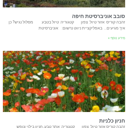
סובב אוניברסיטת חיפה
זהבה קוריס אזור טיול: צפון קטגוריה: טיול בטבע מסלול נגיש? כן
איך מגיעים… באפליקציית ניווט נרשום: אוניברסיטת
מידע נוסף »
חניון כלניות
זהבה קוריס אזור טיול: צפון קטגוריה: אתר טבע, חניון בילוי ונופש