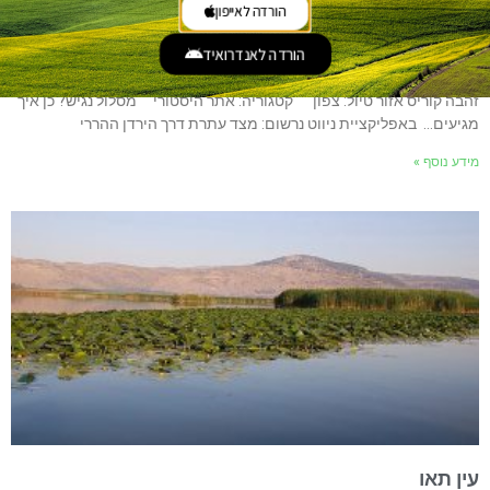
הורדה לאייפון
הורדה לאנדרואיד
מצד עטרת
זהבה קוריס אזור טיול: צפון קטגוריה: אתר היסטורי מסלול נגיש? כן איך
מגיעים… באפליקציית ניווט נרשום: מצד עתרת דרך הירדן ההררי
מידע נוסף »
עין תאו