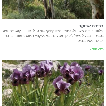
בריכת אבוקה
צילום: יהודית גרעין-כל, מתוך אתר פיקיויקי אזור טיול: צפון קטגוריה: טיול
בטבע מסלול נגיש? לא איך מגיעים… באפליקציית ניווט נרשום: בריכת
אבוקה ניסע בכביש
מידע נוסף »