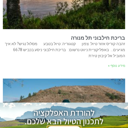
בריכת חילבוני תל מנורה
זהבה קוריס אזור טיול: צפון קטגוריה: טיול בטבע מסלול נגיש? לא איך
מגיעים… באפליקציית ניווט נרשום: בריכת חילבוני ניסע בכביש 6678
המוביל אל קיבוץ טירת
מידע נוסף »
להורדת האפלקציה
לתכנון הטיול הבא שלכם.