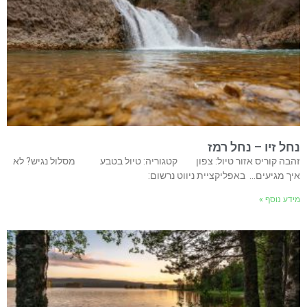
נחל זיו – נחל רמז
זהבה קוריס אזור טיול: צפון קטגוריה: טיול בטבע מסלול נגיש? לא
איך מגיעים… באפליקציית ניווט נרשום:
מידע נוסף »