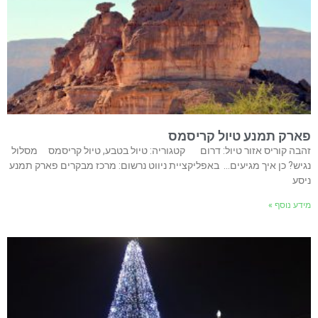
פארק תמנע טיול קריסמס
זהבה קוריס אזור טיול: דרום קטגוריה: טיול בטבע, טיול קריסמס מסלול
נגיש? כן איך מגיעים… באפליקציית ניווט נרשום: מרכז מבקרים פארק תמנע
ניסע
מידע נוסף »