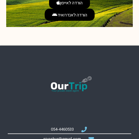
הורדה לאייפון
הורדה לאנדרואיד
054-4460533
nivashur@gmail.com