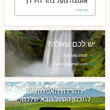
אומגה מעל נהר הירדן
קרא עוד »
יש לכם שאלה?
054-446-0533
nivashur@gmail.com
להורדת האפלקציה
לתכנון הטיול הבא שלכם.