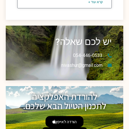
קרא עוד »
יש לכם שאלה?
054-446-0533
nivashur@gmail.com
להורדת האפלקציה
לתכנון הטיול הבא שלכם.
הורדה לאייפון