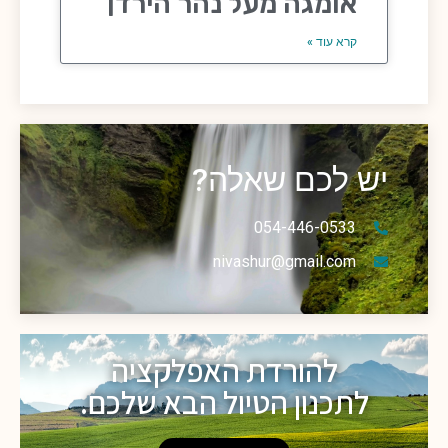
אומגה מעל נהר הירדן
קרא עוד »
יש לכם שאלה?
054-446-0533
nivashur@gmail.com
להורדת האפלקציה
לתכנון הטיול הבא שלכם.