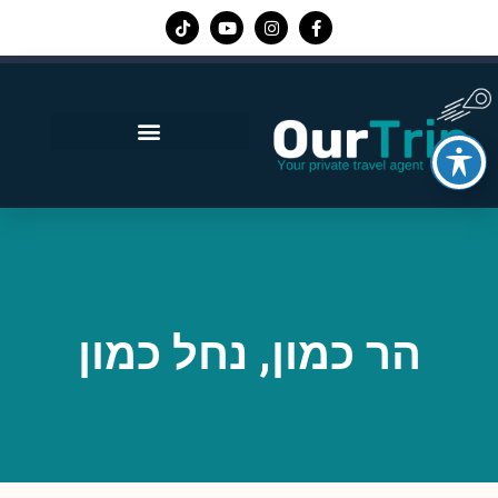
אפליקציית Our Trip
הר כמון, נחל כמון