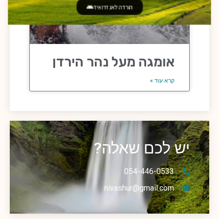
הורדה לאנדרואיד
אומגה מעל נהר הירדן
קרא עוד »
יש לכם שאלה?
054-446-0533
nivashur@gmail.com