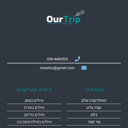
054-4460533
nivashur@gmail.com
מפת אתר
טיולים ואטרקציות
האפליקציה שלנו
טיולים בצפון
קצת עלינו
טיולים במרכז
בלוג
טיולים בדרום
צור קשר
טיולים באילת והסביבה