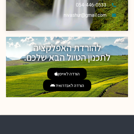
054-446-0533
nivashur@gmail.com
להורדת האפלקציה
לתכנון הטיול הבא שלכם.
הורדה לאייפון
הורדה לאנדרואיד