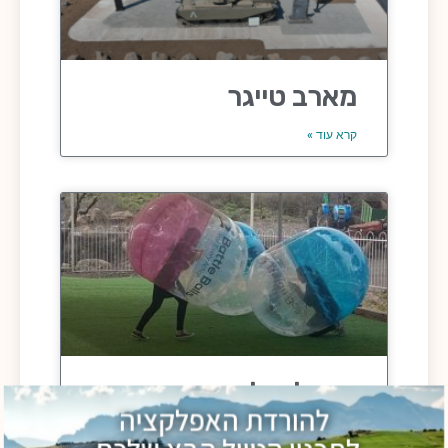
מארב טייגר
קרא עוד »
באבל בול בנהר הירדן
להורדת האפלקציה
קרא עוד »