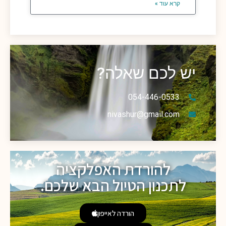
קרא עוד »
יש לכם שאלה?
054-446-0533
nivashur@gmail.com
להורדת האפלקציה
לתכנון הטיול הבא שלכם.
הורדה לאייפון