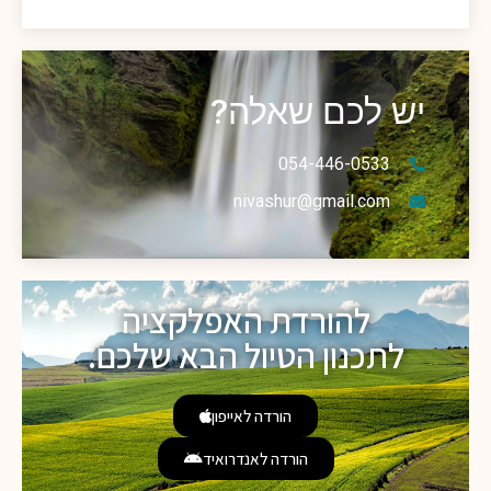
יש לכם שאלה?
054-446-0533
nivashur@gmail.com
להורדת האפלקציה
לתכנון הטיול הבא שלכם.
הורדה לאייפון
הורדה לאנדרואיד