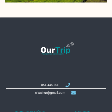
054-4460533
nivashur@gmail.com
מפת אתר
טיולים ואטרקציות