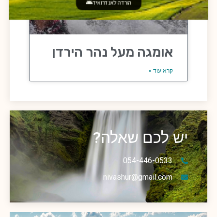
הורדה לאנדרואיד
אומגה מעל נהר הירדן
קרא עוד »
יש לכם שאלה?
054-446-0533
nivashur@gmail.com