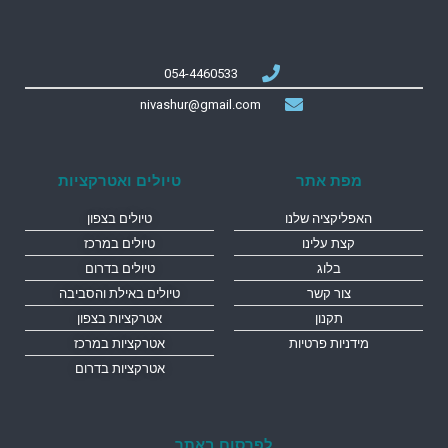
054-4460533
nivashur@gmail.com
מפת אתר
טיולים ואטרקציות
האפליקציה שלנו
טיולים בצפון
קצת עלינו
טיולים במרכז
בלוג
טיולים בדרום
צור קשר
טיולים באילת והסביבה
תקנון
אטרקציות בצפון
מידניות פרטיות
אטרקציות במרכז
אטרקציות בדרום
לפרסום באתר