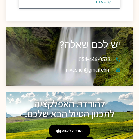
קרא עוד »
יש לכם שאלה?
054-446-0533
nivashur@gmail.com
להורדת האפלקציה
לתכנון הטיול הבא שלכם.
הורדה לאייפון