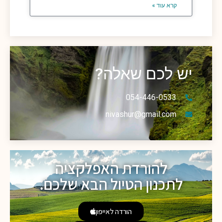
קרא עוד »
יש לכם שאלה?
054-446-0533
nivashur@gmail.com
להורדת האפלקציה
לתכנון הטיול הבא שלכם.
הורדה לאייפון